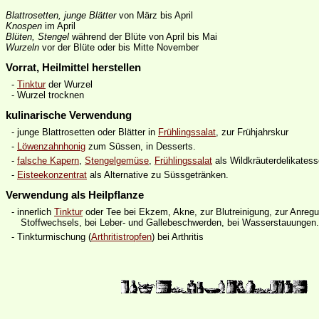
Blattrosetten, junge Blätter
von März bis April
Knospen
im April
Blüten, Stengel
während der Blüte von April bis Mai
Wurzeln
vor der Blüte oder bis Mitte November
Vorrat, Heilmittel herstellen
-
Tinktur
der Wurzel
- Wurzel trocknen
kulinarische Verwendung
- junge Blattrosetten oder Blätter in
Frühlingssalat
, zur Frühjahrskur
-
Löwenzahnhonig
zum Süssen, in Desserts.
-
falsche Kapern
,
Stengelgemüse
,
Frühlingssalat
als Wildkräuterdelikatess
-
Eisteekonzentrat
als Alternative zu Süssgetränken.
Verwendung als Heilpflanze
- innerlich
Tinktur
oder Tee bei Ekzem, Akne, zur Blutreinigung, zur Anreg
Stoffwechsels, bei Leber- und Gallebeschwerden, bei Wasserstauungen
- Tinkturmischung (
Arthritistropfen
) bei Arthritis