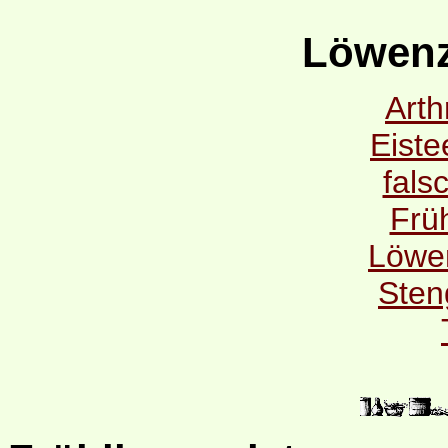
Löwenz
Arth
Eiste
fals
Früh
Löwe
Sten