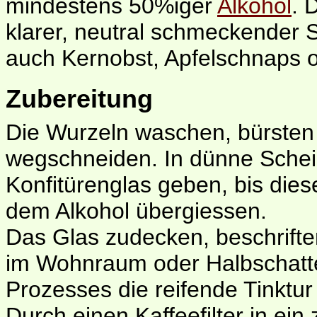
mindestens 50%iger
Alkohol
. 
klarer, neutral schmeckender
auch Kernobst, Apfelschnaps o
Zubereitung
Die Wurzeln waschen, bürsten 
wegschneiden. In dünne Schei
Konfitürenglas geben, bis dieses
dem Alkohol übergiessen.
Das Glas zudecken, beschrift
im Wohnraum oder Halbschatte
Prozesses die reifende Tinktur 
Durch einen Kaffeefilter in ein 